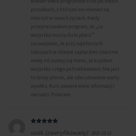
Miałam wiele programów strat po moich
przodkach, z którymi oni również się
mierzyli w swoich życiach. Kiedy
przepracowałam program, że „za
wszystko muszę dużo płacić”
zauważyłam, że przy najbliższych
zakupach w sklepie zapłaciłam znacznie
mniej niż zazwyczaj mimo, że kupiłam
wszystko czego potrzebowałam. Nie jest
to łatwy proces, ale zdecydowanie warty
wysiłku. Kurs zawiera wiele informacji i
narzędzi .Polecam.
Oceniono
5
susik
(zweryfikowany)
2025-10-13
na 5