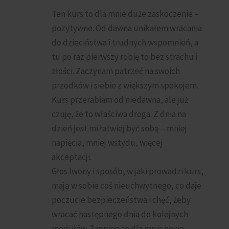
Ten kurs to dla mnie duże zaskoczenie –
pozytywne. Od dawna unikałem wracania
do dzieciństwa i trudnych wspomnień, a
tu po raz pierwszy robię to bez strachu i
złości. Zaczynam patrzeć na swoich
przodków i siebie z większym spokojem.
Kurs przerabiam od niedawna, ale już
czuję, że to właściwa droga. Z dnia na
dzień jest mi łatwiej być sobą – mniej
napięcia, mniej wstydu, więcej
akceptacji.
Głos Iwony i sposób, w jaki prowadzi kurs,
mają w sobie coś nieuchwytnego, co daje
poczucie bezpieczeństwa i chęć, żeby
wracać następnego dnia do kolejnych
modułów. Tapping to dla mnie nowe