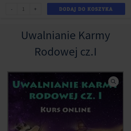
ilość
Przejdź
-
+
DODAJ DO KOSZYKA
Uwalnianie
Alternative:
do
Karmy
treści
Rodowej
Uwalnianie Karmy
cz.I
Rodowej cz.I