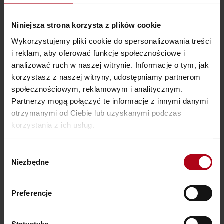
odsłuchiwać nagrania tyle razy, ile zechcesz. Po roku,
jeśli uznasz,
że potrzebujesz jeszcze coś przećwiczyć
Niniejsza strona korzysta z plików cookie
lub przypomnieć sobie niektóre medytacje,
czy
Wykorzystujemy pliki cookie do spersonalizowania treści
tappingi, będziesz mógł/mogła przedłużyć do niego
i reklam, aby oferować funkcje społecznościowe i
dostęp w promocyjnej cenie.
analizować ruch w naszej witrynie. Informacje o tym, jak
korzystasz z naszej witryny, udostępniamy partnerom
społecznościowym, reklamowym i analitycznym.
Partnerzy mogą połączyć te informacje z innymi danymi
Oceniono
5
Dorota Kustra-Łotocka
2024-04-07
na 5
otrzymanymi od Ciebie lub uzyskanymi podczas
korzystania z ich usług.
Dzięki kursowi uświadomiłam sobie wiele
rzeczy związanych z moim Rodem.
Wybór
Dowiedziałam się, że istnieje coś takiego
Niezbędne
zgody
jak Prawa Autorskie we Wszechświecie. W
medytacji okazało się, że po śmierci mojej
Preferencje
babci, a było to w roku 2001 cały bagaż
traum, które nosiła na sobie (a było tego