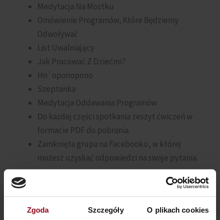
Medytacja Na Mostku
Omówienie Programów, Które Będziemy
Odwoływać
List Uwalniający
Jak Pracować Z Dziećmi?
Ho`oponopono
Szeptanka
Medytacja Oddawania Programów
Do każdej części spotkania zeszyt ćwiczeń w
formacie PDF do pobrania.
Zamknięta grupa na Facebooku, w której
możesz uzyskać odpowiedzi na swoje pytania.
************
Kupując ten kurs, kupujesz roczny dostęp do już
Zgoda
Szczegóły
O plikach cookies
nagranych materiałów. W tym czasie możesz