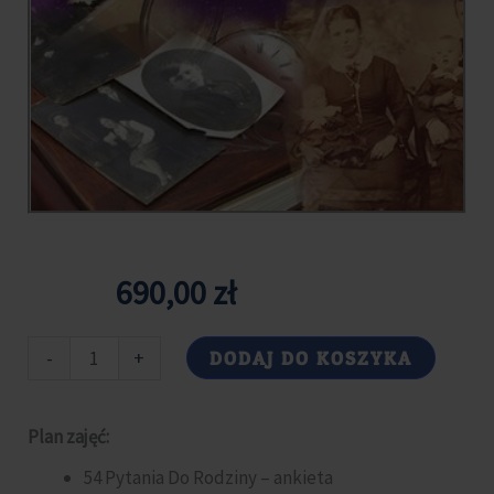
690,00
zł
ilość
Alterna
-
+
DODAJ DO KOSZYKA
Uwalnianie
Karmy
Plan zajęć:
Rodowej
cz.I
54 Pytania Do Rodziny – ankieta