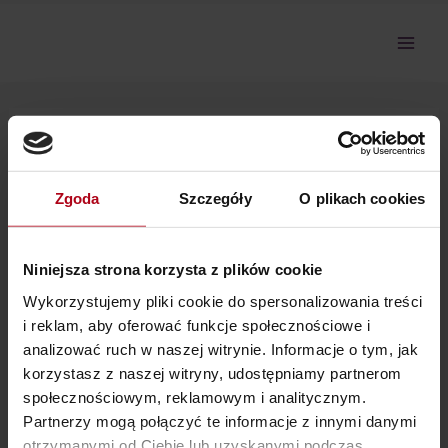
Przejdź
do
treści
Zeszyt ćwiczeń Spotkanie 04
Zgoda
Szczegóły
O plikach cookies
Przepraszamy, ale nie masz dostępu do tej sekcji.
Niniejsza strona korzysta z plików cookie
Wykorzystujemy pliki cookie do spersonalizowania treści
i reklam, aby oferować funkcje społecznościowe i
analizować ruch w naszej witrynie. Informacje o tym, jak
korzystasz z naszej witryny, udostępniamy partnerom
społecznościowym, reklamowym i analitycznym.
Partnerzy mogą połączyć te informacje z innymi danymi
Ostatnie wpisy
otrzymanymi od Ciebie lub uzyskanymi podczas