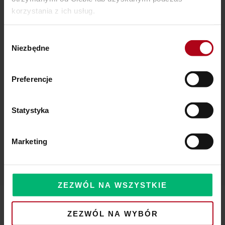
korzystania z ich usług.
SZAMAŃSKA SZKOŁA ŻYCIA
Czy Masz W Portfelu Pożeracza Pieniędzy?
Wybór
Niezbędne
zgody
Powinieneś o tym wiedzieć – zbliża się wielka zmiana!
Preferencje
Statystyka
Komentarze
Marketing
ZEZWÓL NA WSZYSTKIE
ZEZWÓL NA WYBÓR