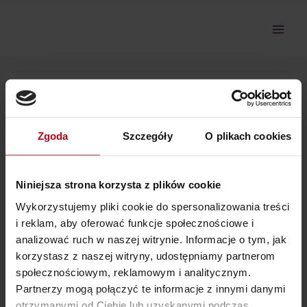
Przejdź
do
treści
Kundalini 3-3 Animus i Anima
Zgoda
Szczegóły
O plikach cookies
Przepraszamy, ale nie masz dostępu do tej sekcji.
Niniejsza strona korzysta z plików cookie
Wykorzystujemy pliki cookie do spersonalizowania treści
i reklam, aby oferować funkcje społecznościowe i
analizować ruch w naszej witrynie. Informacje o tym, jak
korzystasz z naszej witryny, udostępniamy partnerom
społecznościowym, reklamowym i analitycznym.
Partnerzy mogą połączyć te informacje z innymi danymi
Ostatnie wpisy
otrzymanymi od Ciebie lub uzyskanymi podczas