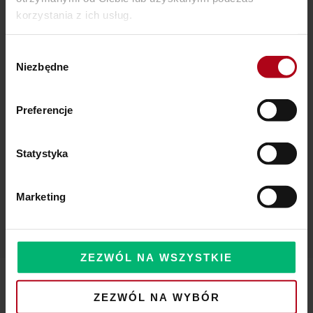
korzystania z ich usług.
SZAMAŃSKA SZKOŁA ŻYCIA
Czy Masz W Portfelu Pożeracza Pieniędzy?
Wybór
Niezbędne
zgody
Powinieneś o tym wiedzieć – zbliża się wielka zmiana!
Preferencje
Statystyka
Komentarze
Marketing
ZEZWÓL NA WSZYSTKIE
ZEZWÓL NA WYBÓR