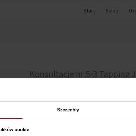
Start
Sklep
O 
Konsultacje nr 5-3 Tapping 
Przepraszamy, ale nie masz dostępu do tej sekcji.
Szczegóły
 plików cookie