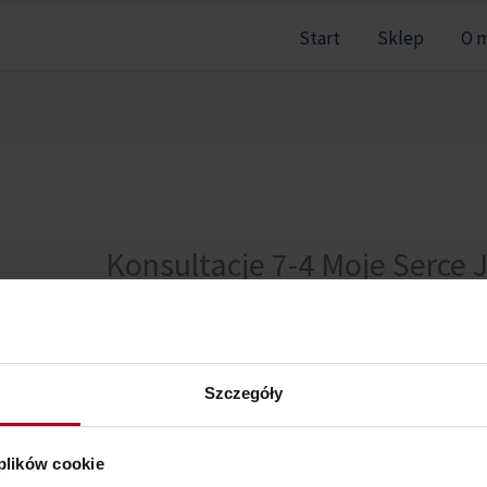
Start
Sklep
O 
Konsultacje 7-4 Moje Serce J
Przepraszamy, ale nie masz dostępu do tej sekcji.
Szczegóły
 plików cookie