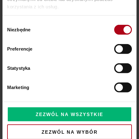
korzystania z ich usług.
SZAMAŃSKA SZKOŁA ŻYCIA
Czy Masz W Portfelu Pożeracza Pieniędzy?
Wybór
Niezbędne
zgody
Powinieneś o tym wiedzieć – zbliża się wielka zmiana!
Preferencje
Statystyka
Komentarze
Marketing
ZEZWÓL NA WSZYSTKIE
ZEZWÓL NA WYBÓR