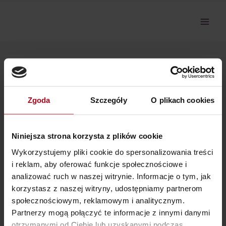
Przejdź
do
treści
Konsultacje 28-01-2024 część 1
Zgoda
Szczegóły
O plikach cookies
Przepraszamy, ale nie masz dostępu do tej sekcji.
Niniejsza strona korzysta z plików cookie
Wykorzystujemy pliki cookie do spersonalizowania treści
i reklam, aby oferować funkcje społecznościowe i
analizować ruch w naszej witrynie. Informacje o tym, jak
korzystasz z naszej witryny, udostępniamy partnerom
społecznościowym, reklamowym i analitycznym.
Partnerzy mogą połączyć te informacje z innymi danymi
Ostatnie wpisy
otrzymanymi od Ciebie lub uzyskanymi podczas