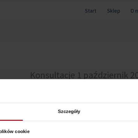
Start
Sklep
O 
Konsultacje 1 październik 2
Przepraszamy, ale nie masz dostępu do tej sekcji.
Szczegóły
 plików cookie