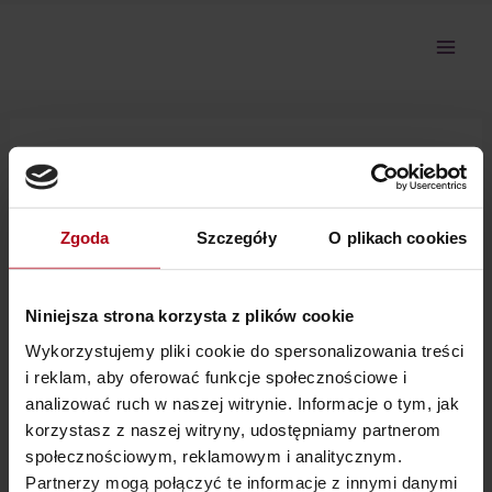
Przejdź
do
treści
9-5 Bądź czujna i zauważaj
objawy
Zgoda
Szczegóły
O plikach cookies
Przepraszamy, ale nie masz dostępu do tej sekcji.
Niniejsza strona korzysta z plików cookie
Wykorzystujemy pliki cookie do spersonalizowania treści
i reklam, aby oferować funkcje społecznościowe i
analizować ruch w naszej witrynie. Informacje o tym, jak
korzystasz z naszej witryny, udostępniamy partnerom
społecznościowym, reklamowym i analitycznym.
Partnerzy mogą połączyć te informacje z innymi danymi