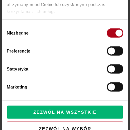
otrzymanymi od Ciebie lub uzyskanymi podczas
Ostatnie wpisy
korzystania z ich usług.
SZAMAŃSKA SZKOŁA ŻYCIA
Wybór
Czy Masz W Portfelu Pożeracza Pieniędzy?
Niezbędne
zgody
Powinieneś o tym wiedzieć – zbliża się wielka zmiana!
Preferencje
Statystyka
Komentarze
Marketing
ZEZWÓL NA WSZYSTKIE
ZEZWÓL NA WYBÓR