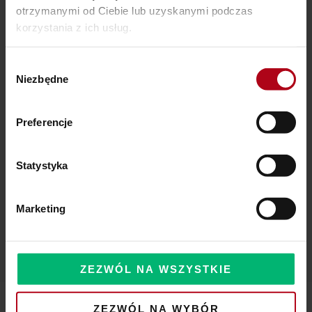
otrzymanymi od Ciebie lub uzyskanymi podczas
Ostatnie wpisy
korzystania z ich usług.
SZAMAŃSKA SZKOŁA ŻYCIA
Wybór
Czy Masz W Portfelu Pożeracza Pieniędzy?
Niezbędne
zgody
Powinieneś o tym wiedzieć – zbliża się wielka zmiana!
Preferencje
Statystyka
Komentarze
Marketing
ZEZWÓL NA WSZYSTKIE
ZEZWÓL NA WYBÓR