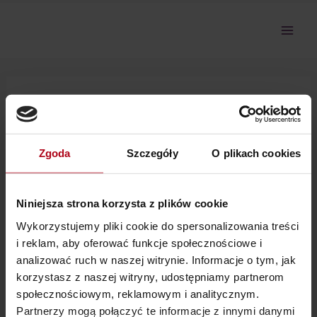
Przejdź
do
treści
3_4 Czy rodzice mają
obowiązek kochać dziecko
Zgoda
Szczegóły
O plikach cookies
Przepraszamy, ale nie masz dostępu do tej sekcji.
Niniejsza strona korzysta z plików cookie
Wykorzystujemy pliki cookie do spersonalizowania treści
i reklam, aby oferować funkcje społecznościowe i
analizować ruch w naszej witrynie. Informacje o tym, jak
korzystasz z naszej witryny, udostępniamy partnerom
społecznościowym, reklamowym i analitycznym.
Partnerzy mogą połączyć te informacje z innymi danymi