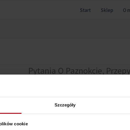
Start
Sklep
O 
Pytania O Paznokcie, Przep
Karmę Po Teściowej
Szczegóły
Nie można pokazać tej sekcji, ponieważ nie jesteś zal
 plików cookie