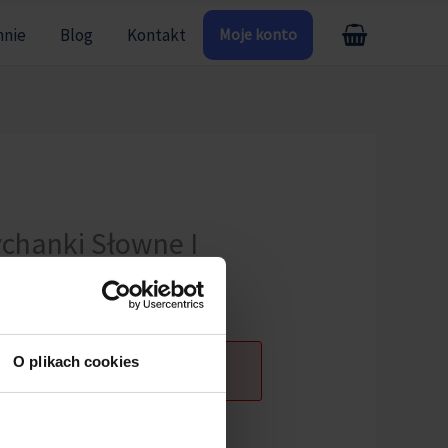
mnie
Blog
Kontakt
Moje konto
ychanki Słowne I
O plikach cookies
ogowany.