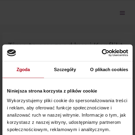
Przejdź
do
treści
Time to say good bye i Konflikt
Boksera
Zgoda
Szczegóły
O plikach cookies
Nie można pokazać tej sekcji, ponieważ nie jesteś
zalogowany.
Niniejsza strona korzysta z plików cookie
Wykorzystujemy pliki cookie do spersonalizowania treści
i reklam, aby oferować funkcje społecznościowe i
analizować ruch w naszej witrynie. Informacje o tym, jak
korzystasz z naszej witryny, udostępniamy partnerom
społecznościowym, reklamowym i analitycznym.