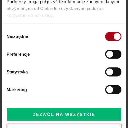
Partnerzy mogą połączyć te informacje z innymi danymi
otrzymanymi od Ciebie lub uzyskanymi podczas
Ostatnie wpisy
korzystania z ich usług.
SZAMAŃSKA SZKOŁA ŻYCIA
Wybór
Niezbędne
zgody
Czy Masz W Portfelu Pożeracza Pieniędzy?
Powinieneś o tym wiedzieć – zbliża się wielka zmiana!
Preferencje
Statystyka
Komentarze
Marketing
ZEZWÓL NA WSZYSTKIE