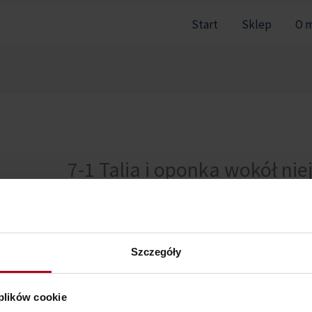
Start
Sklep
O 
7-1 Talia i oponka wokół nie
Nie można pokazać tej sekcji, ponieważ nie jesteś zal
Szczegóły
 plików cookie