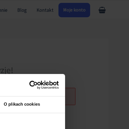
mnie
Blog
Kontakt
Moje konto
zję!
ogowany.
O plikach cookies