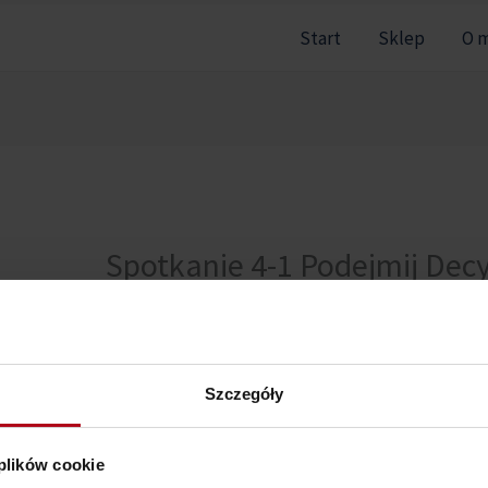
Start
Sklep
O 
Spotkanie 4-1 Podejmij Decy
Nie można pokazać tej sekcji, ponieważ nie jesteś zal
Szczegóły
 plików cookie