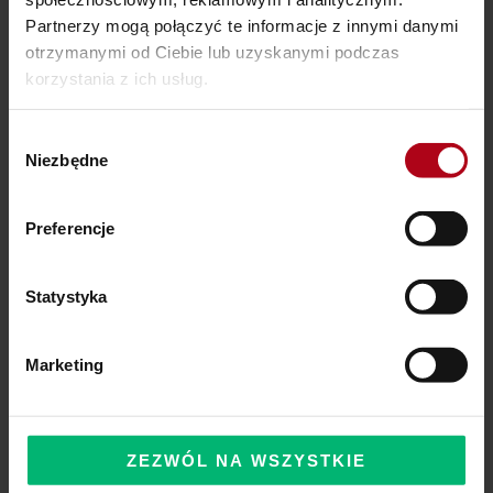
Partnerzy mogą połączyć te informacje z innymi danymi
otrzymanymi od Ciebie lub uzyskanymi podczas
korzystania z ich usług.
Ostatnie wpisy
Wybór
SZAMAŃSKA SZKOŁA ŻYCIA
Niezbędne
zgody
Czy Masz W Portfelu Pożeracza Pieniędzy?
Preferencje
Powinieneś o tym wiedzieć – zbliża się wielka zmiana!
Statystyka
Komentarze
Marketing
ZEZWÓL NA WSZYSTKIE