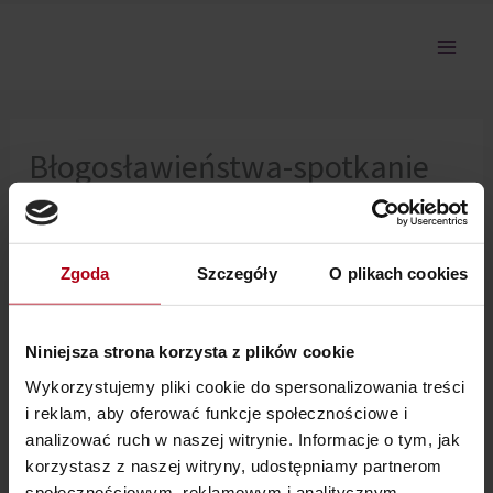
Przejdź
do
treści
Błogosławieństwa-spotkanie
nr 4 – Medytacja Oczyszczania
Czwartej Czakry Serca
Zgoda
Szczegóły
O plikach cookies
Nie można pokazać tej sekcji, ponieważ nie jesteś
Niniejsza strona korzysta z plików cookie
zalogowany.
Wykorzystujemy pliki cookie do spersonalizowania treści
i reklam, aby oferować funkcje społecznościowe i
analizować ruch w naszej witrynie. Informacje o tym, jak
korzystasz z naszej witryny, udostępniamy partnerom
społecznościowym, reklamowym i analitycznym.