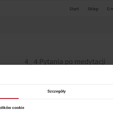
Start
Sklep
O 
4_ 4 Pytania po medytacji
Nie można pokazać tej sekcji, ponieważ nie jesteś zal
Szczegóły
 plików cookie