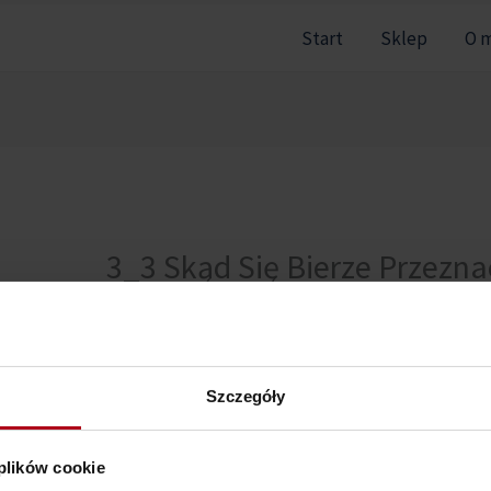
Start
Sklep
O 
3_3 Skąd Się Bierze Przezn
Nie można pokazać tej sekcji, ponieważ nie jesteś zal
Szczegóły
 plików cookie