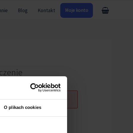
mnie
Blog
Kontakt
Moje konto
aczenie
ogowany.
O plikach cookies