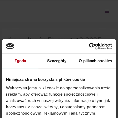
Przejdź
do
treści
Konsultacje Figura 1.12.2025
Mama
Zgoda
Szczegóły
O plikach cookies
Nie można pokazać tej sekcji, ponieważ nie jesteś
zalogowany.
Niniejsza strona korzysta z plików cookie
Wykorzystujemy pliki cookie do spersonalizowania treści
i reklam, aby oferować funkcje społecznościowe i
analizować ruch w naszej witrynie. Informacje o tym, jak
korzystasz z naszej witryny, udostępniamy partnerom
społecznościowym, reklamowym i analitycznym.