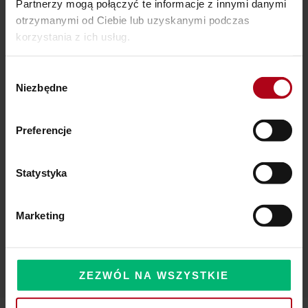
Partnerzy mogą połączyć te informacje z innymi danymi
otrzymanymi od Ciebie lub uzyskanymi podczas
Ostatnie wpisy
korzystania z ich usług.
SZAMAŃSKA SZKOŁA ŻYCIA
Wybór
Niezbędne
zgody
Czy Masz W Portfelu Pożeracza Pieniędzy?
Powinieneś o tym wiedzieć – zbliża się wielka zmiana!
Preferencje
Statystyka
Komentarze
Marketing
ZEZWÓL NA WSZYSTKIE