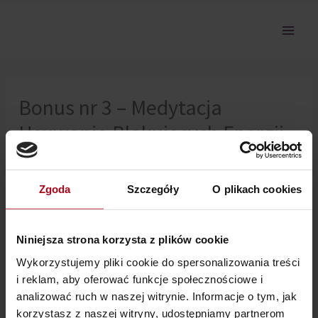
Przejdź
do
treści
Bonus nr 3 – Medytacja
Usuwania Blokujących Energii
Z Ciała. pt. “Usuń to, co Ci
przeszkadza!”
Zgoda
Szczegóły
O plikach cookies
Nie można pokazać tej sekcji, ponieważ nie jesteś
Niniejsza strona korzysta z plików cookie
zalogowany.
Wykorzystujemy pliki cookie do spersonalizowania treści
i reklam, aby oferować funkcje społecznościowe i
analizować ruch w naszej witrynie. Informacje o tym, jak
korzystasz z naszej witryny, udostępniamy partnerom