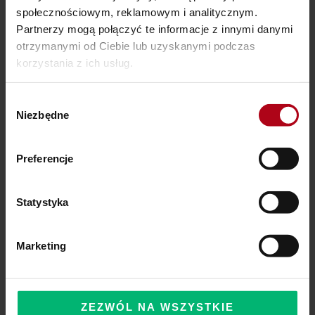
społecznościowym, reklamowym i analitycznym.
Partnerzy mogą połączyć te informacje z innymi danymi
otrzymanymi od Ciebie lub uzyskanymi podczas
korzystania z ich usług.
Ostatnie wpisy
Wybór
Niezbędne
zgody
SZAMAŃSKA SZKOŁA ŻYCIA
Czy Masz W Portfelu Pożeracza Pieniędzy?
Preferencje
Powinieneś o tym wiedzieć – zbliża się wielka zmiana!
Statystyka
Marketing
Komentarze
ZEZWÓL NA WSZYSTKIE