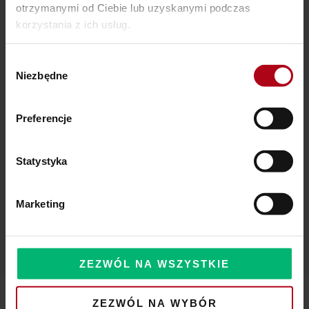
Ostatnie wpisy
otrzymanymi od Ciebie lub uzyskanymi podczas
korzystania z ich usług.
SZAMAŃSKA SZKOŁA ŻYCIA
Wybór
Czy Masz W Portfelu Pożeracza Pieniędzy?
Niezbędne
zgody
Powinieneś o tym wiedzieć – zbliża się wielka zmiana!
Preferencje
Statystyka
Komentarze
Marketing
ZEZWÓL NA WSZYSTKIE
ZEZWÓL NA WYBÓR