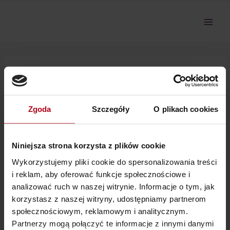
Przejdź
do
treści
30.03.25 Konsultacje Wiara
Zgoda
Szczegóły
O plikach cookies
Nie można pokazać tej sekcji, ponieważ nie jesteś
zalogowany.
Niniejsza strona korzysta z plików cookie
Wykorzystujemy pliki cookie do spersonalizowania treści
i reklam, aby oferować funkcje społecznościowe i
analizować ruch w naszej witrynie. Informacje o tym, jak
korzystasz z naszej witryny, udostępniamy partnerom
społecznościowym, reklamowym i analitycznym.
Partnerzy mogą połączyć te informacje z innymi danymi