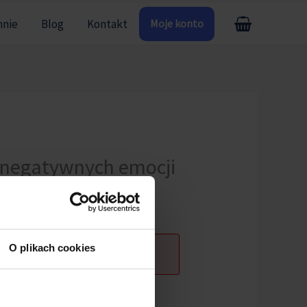
mnie
Blog
Kontakt
Moje konto
d negatywnych emocji
O plikach cookies
ogowany.