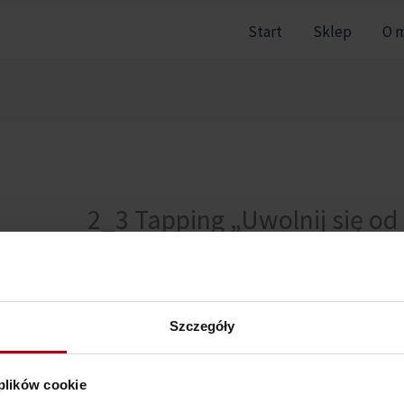
Start
Sklep
O 
2_3 Tapping „Uwolnij się o
do swojej mamy.”
Szczegóły
Nie można pokazać tej sekcji, ponieważ nie jesteś zal
 plików cookie