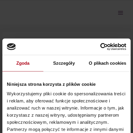
Przejdź
do
treści
2_1 Nazwij Program!
Zgoda
Szczegóły
O plikach cookies
Nie można pokazać tej sekcji, ponieważ nie jesteś
zalogowany.
Niniejsza strona korzysta z plików cookie
Wykorzystujemy pliki cookie do spersonalizowania treści
i reklam, aby oferować funkcje społecznościowe i
analizować ruch w naszej witrynie. Informacje o tym, jak
korzystasz z naszej witryny, udostępniamy partnerom
społecznościowym, reklamowym i analitycznym.
Partnerzy mogą połączyć te informacje z innymi danymi