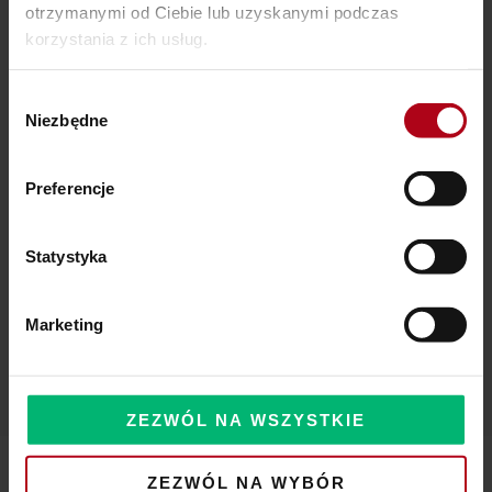
Ostatnie wpisy
otrzymanymi od Ciebie lub uzyskanymi podczas
korzystania z ich usług.
SZAMAŃSKA SZKOŁA ŻYCIA
Wybór
Czy Masz W Portfelu Pożeracza Pieniędzy?
Niezbędne
zgody
Powinieneś o tym wiedzieć – zbliża się wielka zmiana!
Preferencje
Statystyka
Komentarze
Marketing
ZEZWÓL NA WSZYSTKIE
ZEZWÓL NA WYBÓR