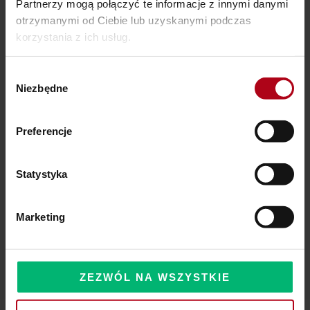
Partnerzy mogą połączyć te informacje z innymi danymi
otrzymanymi od Ciebie lub uzyskanymi podczas
Ostatnie wpisy
korzystania z ich usług.
SZAMAŃSKA SZKOŁA ŻYCIA
Wybór
Niezbędne
zgody
Czy Masz W Portfelu Pożeracza Pieniędzy?
Powinieneś o tym wiedzieć – zbliża się wielka zmiana!
Preferencje
Statystyka
Komentarze
Marketing
ZEZWÓL NA WSZYSTKIE