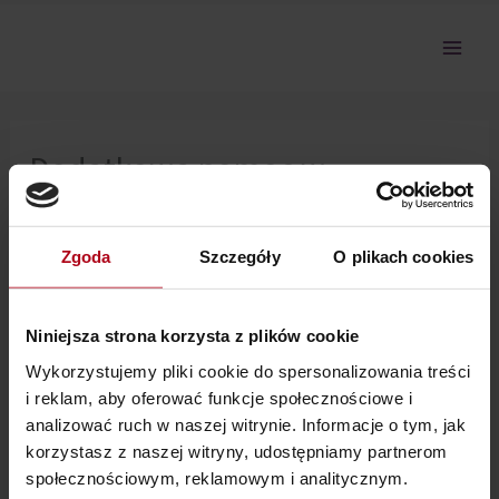
Przejdź
do
treści
Dodatkowa pomoc w
odchudzaniu cz. II 12.02.2024
Zgoda
Szczegóły
O plikach cookies
Nie można pokazać tej sekcji, ponieważ nie jesteś
zalogowany.
Niniejsza strona korzysta z plików cookie
Wykorzystujemy pliki cookie do spersonalizowania treści
i reklam, aby oferować funkcje społecznościowe i
analizować ruch w naszej witrynie. Informacje o tym, jak
korzystasz z naszej witryny, udostępniamy partnerom
społecznościowym, reklamowym i analitycznym.