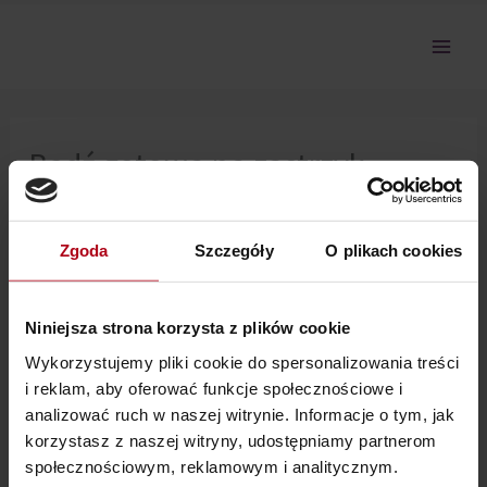
Przejdź
do
treści
Bądź gotowa na zastrzyk
młodości i energii
Zgoda
Szczegóły
O plikach cookies
Nie można pokazać tej sekcji, ponieważ nie jesteś
zalogowany.
Niniejsza strona korzysta z plików cookie
Wykorzystujemy pliki cookie do spersonalizowania treści
i reklam, aby oferować funkcje społecznościowe i
analizować ruch w naszej witrynie. Informacje o tym, jak
korzystasz z naszej witryny, udostępniamy partnerom
społecznościowym, reklamowym i analitycznym.