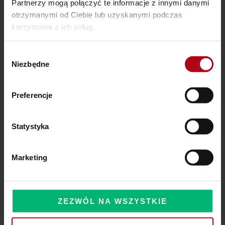
Partnerzy mogą połączyć te informacje z innymi danymi
otrzymanymi od Ciebie lub uzyskanymi podczas
Ostatnie wpisy
korzystania z ich usług.
SZAMAŃSKA SZKOŁA ŻYCIA
Wybór
Niezbędne
zgody
Czy Masz W Portfelu Pożeracza Pieniędzy?
Powinieneś o tym wiedzieć – zbliża się wielka zmiana!
Preferencje
Statystyka
Komentarze
Marketing
ZEZWÓL NA WSZYSTKIE