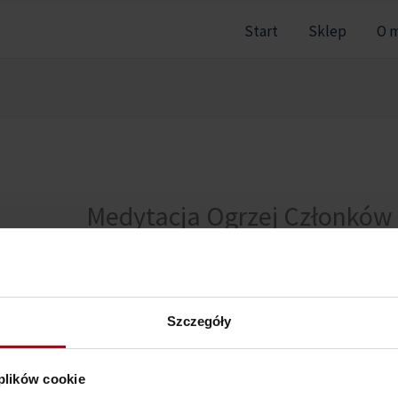
Start
Sklep
O 
Medytacja Ogrzej Członków
Nie można pokazać tej sekcji, ponieważ nie jesteś zal
Szczegóły
 plików cookie