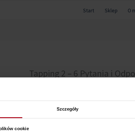
Start
Sklep
O 
Tapping 2 – 6 Pytania i Odp
Nie można pokazać tej sekcji, ponieważ nie jesteś zal
Szczegóły
 plików cookie