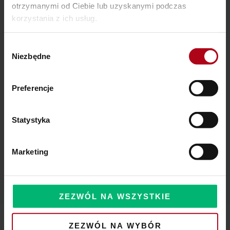
Ostatnie wpisy
otrzymanymi od Ciebie lub uzyskanymi podczas
korzystania z ich usług.
SZAMAŃSKA SZKOŁA ŻYCIA
Wybór
Czy Masz W Portfelu Pożeracza Pieniędzy?
Niezbędne
zgody
Powinieneś o tym wiedzieć – zbliża się wielka zmiana!
Preferencje
Statystyka
Komentarze
Marketing
ZEZWÓL NA WSZYSTKIE
ZEZWÓL NA WYBÓR