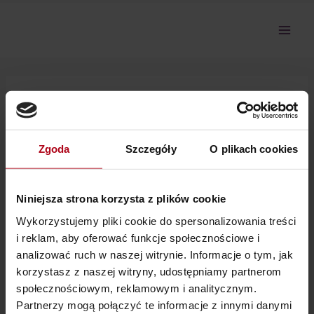
Przejdź
do
treści
Martix 2-2 Prawa Astralne
Zgoda
Szczegóły
O plikach cookies
Nie można pokazać tej sekcji, ponieważ nie jesteś
zalogowany.
Niniejsza strona korzysta z plików cookie
Wykorzystujemy pliki cookie do spersonalizowania treści
i reklam, aby oferować funkcje społecznościowe i
analizować ruch w naszej witrynie. Informacje o tym, jak
korzystasz z naszej witryny, udostępniamy partnerom
społecznościowym, reklamowym i analitycznym.
Partnerzy mogą połączyć te informacje z innymi danymi