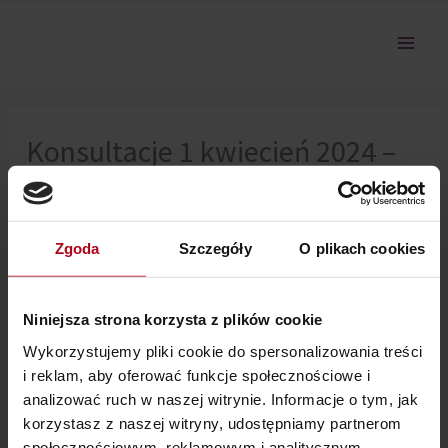
Przejdź
do
treści
Konsultacje 1 kwiecień 2024 –
SP6 i tapping na poczucie
bezpieczeństwa
Zgoda
Szczegóły
O plikach cookies
Nie można pokazać tej sekcji, ponieważ nie jesteś
Niniejsza strona korzysta z plików cookie
zalogowany.
Wykorzystujemy pliki cookie do spersonalizowania treści
i reklam, aby oferować funkcje społecznościowe i
analizować ruch w naszej witrynie. Informacje o tym, jak
korzystasz z naszej witryny, udostępniamy partnerom
społecznościowym, reklamowym i analitycznym.