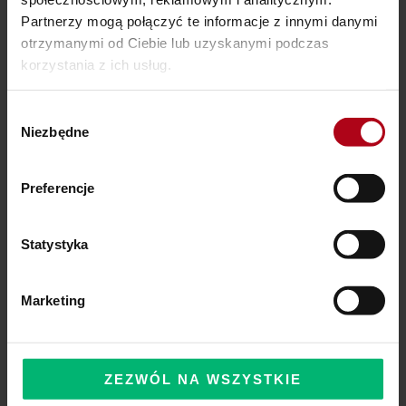
Partnerzy mogą połączyć te informacje z innymi danymi
otrzymanymi od Ciebie lub uzyskanymi podczas
korzystania z ich usług.
Ostatnie wpisy
Wybór
SZAMAŃSKA SZKOŁA ŻYCIA
Niezbędne
zgody
Czy Masz W Portfelu Pożeracza Pieniędzy?
Preferencje
Powinieneś o tym wiedzieć – zbliża się wielka zmiana!
Statystyka
Komentarze
Marketing
ZEZWÓL NA WSZYSTKIE