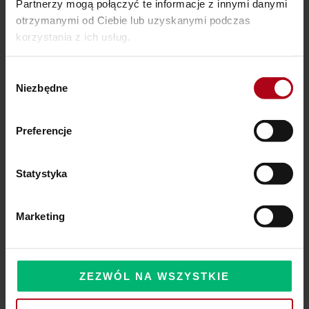
Partnerzy mogą połączyć te informacje z innymi danymi
otrzymanymi od Ciebie lub uzyskanymi podczas
Ostatnie wpisy
korzystania z ich usług.
SZAMAŃSKA SZKOŁA ŻYCIA
Wybór
Niezbędne
zgody
Czy Masz W Portfelu Pożeracza Pieniędzy?
Powinieneś o tym wiedzieć – zbliża się wielka zmiana!
Preferencje
Statystyka
Komentarze
Marketing
ZEZWÓL NA WSZYSTKIE