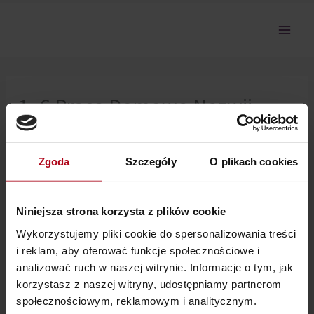
Przejdź
do
treści
1_6 Praca Domowa Nazwij
Programy
Zgoda
Szczegóły
O plikach cookies
Nie można pokazać tej sekcji, ponieważ nie jesteś
zalogowany.
Niniejsza strona korzysta z plików cookie
Wykorzystujemy pliki cookie do spersonalizowania treści
i reklam, aby oferować funkcje społecznościowe i
analizować ruch w naszej witrynie. Informacje o tym, jak
korzystasz z naszej witryny, udostępniamy partnerom
społecznościowym, reklamowym i analitycznym.