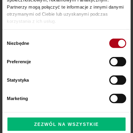
Partnerzy mogą połączyć te informacje z innymi danymi
otrzymanymi od Ciebie lub uzyskanymi podczas
korzystania z ich usług.
Ostatnie wpisy
Wybór
SZAMAŃSKA SZKOŁA ŻYCIA
Niezbędne
zgody
Czy Masz W Portfelu Pożeracza Pieniędzy?
Preferencje
Powinieneś o tym wiedzieć – zbliża się wielka zmiana!
Statystyka
Komentarze
Marketing
ZEZWÓL NA WSZYSTKIE