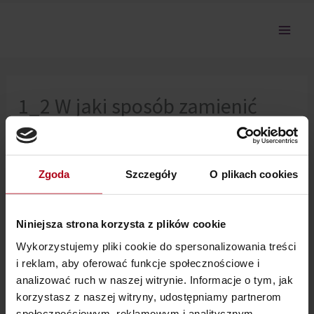
Przejdź
do
treści
1_2 W jaki sposób zamienić
traumę z dzieciństwa na
ochronę w dorosłym życiu?
Zgoda
Szczegóły
O plikach cookies
Nie można pokazać tej sekcji, ponieważ nie jesteś
Niniejsza strona korzysta z plików cookie
zalogowany.
Wykorzystujemy pliki cookie do spersonalizowania treści
i reklam, aby oferować funkcje społecznościowe i
analizować ruch w naszej witrynie. Informacje o tym, jak
korzystasz z naszej witryny, udostępniamy partnerom
społecznościowym, reklamowym i analitycznym.