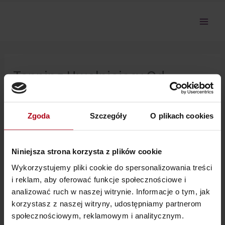
Przejdź
do
treści
Tapping Uwalniający Od
Tęsknoty
Zgoda
Szczegóły
O plikach cookies
Nie można pokazać tej sekcji, ponieważ nie jesteś
zalogowany.
Niniejsza strona korzysta z plików cookie
Wykorzystujemy pliki cookie do spersonalizowania treści
i reklam, aby oferować funkcje społecznościowe i
analizować ruch w naszej witrynie. Informacje o tym, jak
korzystasz z naszej witryny, udostępniamy partnerom
społecznościowym, reklamowym i analitycznym.