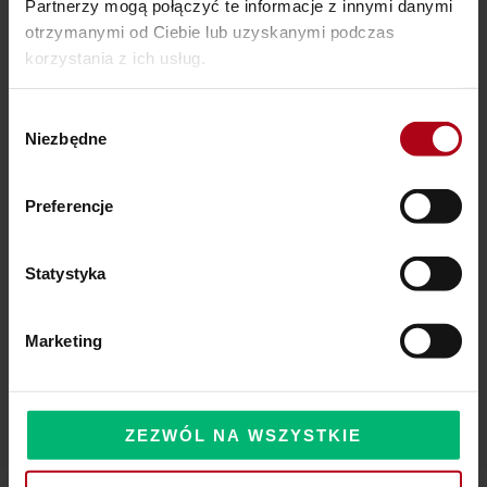
Partnerzy mogą połączyć te informacje z innymi danymi
otrzymanymi od Ciebie lub uzyskanymi podczas
Ostatnie wpisy
korzystania z ich usług.
SZAMAŃSKA SZKOŁA ŻYCIA
Wybór
Niezbędne
zgody
Czy Masz W Portfelu Pożeracza Pieniędzy?
Powinieneś o tym wiedzieć – zbliża się wielka zmiana!
Preferencje
Statystyka
Komentarze
Marketing
ZEZWÓL NA WSZYSTKIE