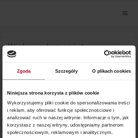
Przejdź
do
treści
Wiola – cukrzyca i stress, co
powie tata
Zgoda
Szczegóły
O plikach cookies
Nie można pokazać tej sekcji, ponieważ nie jesteś
zalogowany.
Niniejsza strona korzysta z plików cookie
Wykorzystujemy pliki cookie do spersonalizowania treści
i reklam, aby oferować funkcje społecznościowe i
analizować ruch w naszej witrynie. Informacje o tym, jak
korzystasz z naszej witryny, udostępniamy partnerom
społecznościowym, reklamowym i analitycznym.