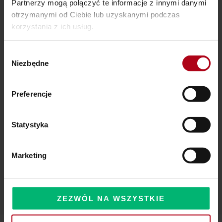
Partnerzy mogą połączyć te informacje z innymi danymi
otrzymanymi od Ciebie lub uzyskanymi podczas
Ostatnie wpisy
korzystania z ich usług.
SZAMAŃSKA SZKOŁA ŻYCIA
Wybór
Niezbędne
zgody
Czy Masz W Portfelu Pożeracza Pieniędzy?
Powinieneś o tym wiedzieć – zbliża się wielka zmiana!
Preferencje
Statystyka
Komentarze
Marketing
ZEZWÓL NA WSZYSTKIE