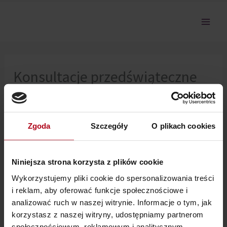
Przejdź
do
treści
Konsultacje przedświąteczne
21 XII 2023 – Dotknięcie pkt.
„Nic dla świętego spokoju!”
Zgoda
Szczegóły
O plikach cookies
Nie można pokazać tej sekcji, ponieważ nie jesteś
Niniejsza strona korzysta z plików cookie
zalogowany.
Wykorzystujemy pliki cookie do spersonalizowania treści
i reklam, aby oferować funkcje społecznościowe i
analizować ruch w naszej witrynie. Informacje o tym, jak
korzystasz z naszej witryny, udostępniamy partnerom
społecznościowym, reklamowym i analitycznym.