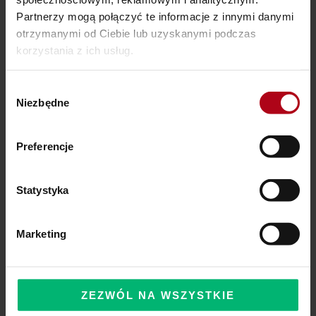
Partnerzy mogą połączyć te informacje z innymi danymi
otrzymanymi od Ciebie lub uzyskanymi podczas
korzystania z ich usług.
Ostatnie wpisy
Wybór
SZAMAŃSKA SZKOŁA ŻYCIA
Niezbędne
zgody
Czy Masz W Portfelu Pożeracza Pieniędzy?
Preferencje
Powinieneś o tym wiedzieć – zbliża się wielka zmiana!
Statystyka
Komentarze
Marketing
ZEZWÓL NA WSZYSTKIE