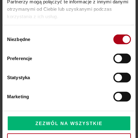
Partnerzy mogą połączyć te informacje z innymi danymi
otrzymanymi od Ciebie lub uzyskanymi podczas
Ostatnie wpisy
korzystania z ich usług.
SZAMAŃSKA SZKOŁA ŻYCIA
Wybór
Niezbędne
zgody
Czy Masz W Portfelu Pożeracza Pieniędzy?
Powinieneś o tym wiedzieć – zbliża się wielka zmiana!
Preferencje
Statystyka
Komentarze
Marketing
ZEZWÓL NA WSZYSTKIE