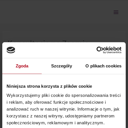
Przejdź
do
treści
Konsultacje na Zoomie
5.11.2023
Zgoda
Szczegóły
O plikach cookies
Nie można pokazać tej sekcji, ponieważ nie jesteś
zalogowany.
Niniejsza strona korzysta z plików cookie
Wykorzystujemy pliki cookie do spersonalizowania treści
i reklam, aby oferować funkcje społecznościowe i
analizować ruch w naszej witrynie. Informacje o tym, jak
korzystasz z naszej witryny, udostępniamy partnerom
społecznościowym, reklamowym i analitycznym.