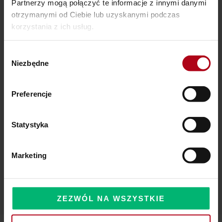
Partnerzy mogą połączyć te informacje z innymi danymi
otrzymanymi od Ciebie lub uzyskanymi podczas
Ostatnie wpisy
korzystania z ich usług.
SZAMAŃSKA SZKOŁA ŻYCIA
Wybór
Niezbędne
zgody
Czy Masz W Portfelu Pożeracza Pieniędzy?
Powinieneś o tym wiedzieć – zbliża się wielka zmiana!
Preferencje
Statystyka
Komentarze
Marketing
ZEZWÓL NA WSZYSTKIE