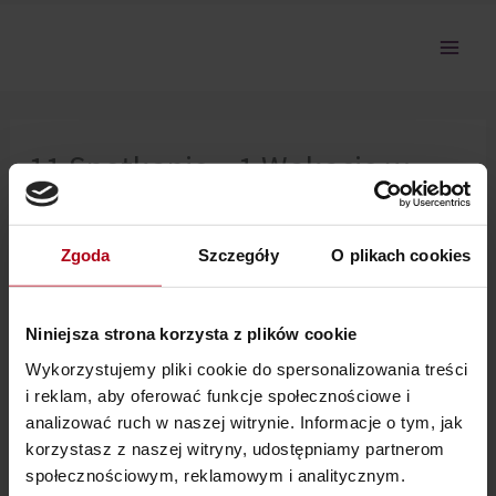
Przejdź
do
treści
11 Spotkanie – 1 Wakacje w
Czerwonych Sukienkach
Zgoda
Szczegóły
O plikach cookies
Nie można pokazać tej sekcji, ponieważ nie jesteś
zalogowany.
Niniejsza strona korzysta z plików cookie
Wykorzystujemy pliki cookie do spersonalizowania treści
i reklam, aby oferować funkcje społecznościowe i
analizować ruch w naszej witrynie. Informacje o tym, jak
korzystasz z naszej witryny, udostępniamy partnerom
społecznościowym, reklamowym i analitycznym.