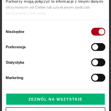
Partnerzy mogą połączyć te informacje z innymi danymi
otrzymanymi od Ciebie lub uzyskanymi podczas
Ostatnie wpisy
korzystania z ich usług.
SZAMAŃSKA SZKOŁA ŻYCIA
Wybór
Niezbędne
zgody
Czy Masz W Portfelu Pożeracza Pieniędzy?
Powinieneś o tym wiedzieć – zbliża się wielka zmiana!
Preferencje
Statystyka
Komentarze
Marketing
ZEZWÓL NA WSZYSTKIE