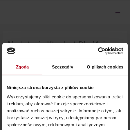
Przejdź
do
treści
Medytacja Kto Jest Dla Mnie
Najważniejszy
Zgoda
Szczegóły
O plikach cookies
Nie można pokazać tej sekcji, ponieważ nie jesteś
zalogowany.
Niniejsza strona korzysta z plików cookie
Wykorzystujemy pliki cookie do spersonalizowania treści
i reklam, aby oferować funkcje społecznościowe i
analizować ruch w naszej witrynie. Informacje o tym, jak
korzystasz z naszej witryny, udostępniamy partnerom
społecznościowym, reklamowym i analitycznym.