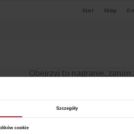
Start
Sklep
O 
Obejrzyj to nagranie, zanim 
Nie można pokazać tej sekcji, ponieważ nie jesteś zal
Szczegóły
 plików cookie