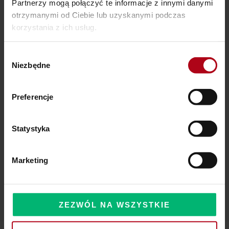
Partnerzy mogą połączyć te informacje z innymi danymi
otrzymanymi od Ciebie lub uzyskanymi podczas
Ostatnie wpisy
korzystania z ich usług.
SZAMAŃSKA SZKOŁA ŻYCIA
Wybór
Niezbędne
zgody
Czy Masz W Portfelu Pożeracza Pieniędzy?
Powinieneś o tym wiedzieć – zbliża się wielka zmiana!
Preferencje
Statystyka
Komentarze
Marketing
ZEZWÓL NA WSZYSTKIE