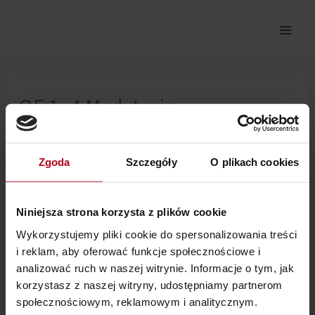
Przejdź
do
treści
OE 1_4 Medytacja
Zagęszczania Aury
Zgoda
Szczegóły
O plikach cookies
Nie można pokazać tej sekcji, ponieważ nie jesteś
zalogowany.
Niniejsza strona korzysta z plików cookie
Wykorzystujemy pliki cookie do spersonalizowania treści
i reklam, aby oferować funkcje społecznościowe i
analizować ruch w naszej witrynie. Informacje o tym, jak
korzystasz z naszej witryny, udostępniamy partnerom
społecznościowym, reklamowym i analitycznym.