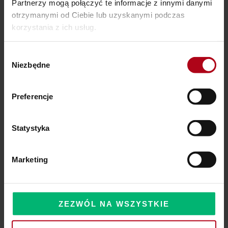
Partnerzy mogą połączyć te informacje z innymi danymi
otrzymanymi od Ciebie lub uzyskanymi podczas
Ostatnie wpisy
korzystania z ich usług.
SZAMAŃSKA SZKOŁA ŻYCIA
Wybór
Niezbędne
zgody
Czy Masz W Portfelu Pożeracza Pieniędzy?
Powinieneś o tym wiedzieć – zbliża się wielka zmiana!
Preferencje
Statystyka
Komentarze
Marketing
ZEZWÓL NA WSZYSTKIE