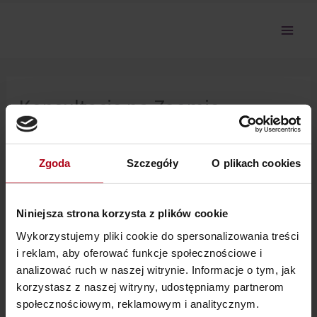
Przejdź
do
treści
Konsultacje na Zoomie
5.11.2023
Zgoda
Szczegóły
O plikach cookies
Nie można pokazać tej sekcji, ponieważ nie jesteś
zalogowany.
Niniejsza strona korzysta z plików cookie
Wykorzystujemy pliki cookie do spersonalizowania treści
i reklam, aby oferować funkcje społecznościowe i
analizować ruch w naszej witrynie. Informacje o tym, jak
korzystasz z naszej witryny, udostępniamy partnerom
społecznościowym, reklamowym i analitycznym.