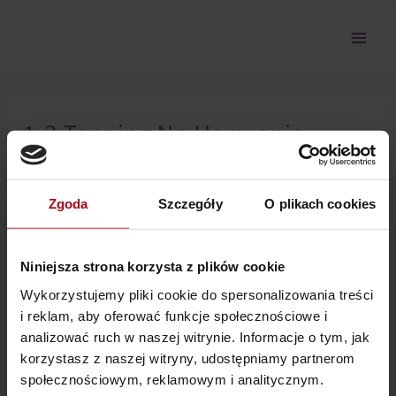
Przejdź
do
treści
1-3 Tapping Na Usuwanie
Oporów
Zgoda
Szczegóły
O plikach cookies
Nie można pokazać tej sekcji, ponieważ nie jesteś
zalogowany.
Niniejsza strona korzysta z plików cookie
Wykorzystujemy pliki cookie do spersonalizowania treści
i reklam, aby oferować funkcje społecznościowe i
analizować ruch w naszej witrynie. Informacje o tym, jak
korzystasz z naszej witryny, udostępniamy partnerom
społecznościowym, reklamowym i analitycznym.