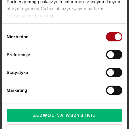
Partnerzy mogą połączyć te informacje z innymi danymi
otrzymanymi od Ciebie lub uzyskanymi podczas
Ostatnie wpisy
korzystania z ich usług.
SZAMAŃSKA SZKOŁA ŻYCIA
Wybór
Niezbędne
zgody
Czy Masz W Portfelu Pożeracza Pieniędzy?
Powinieneś o tym wiedzieć – zbliża się wielka zmiana!
Preferencje
Statystyka
Komentarze
Marketing
ZEZWÓL NA WSZYSTKIE