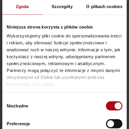
2
układania tappingu
Zgoda
Szczegóły
O plikach cookies
Sekcja
Tapping 2 - 3 Teksty do akceptacji emocji, objawów i
Niniejsza strona korzysta z plików cookie
3
sytuacji
Wykorzystujemy pliki cookie do spersonalizowania treści
Sekcja
i reklam, aby oferować funkcje społecznościowe i
Tapping 2 - 4 Szukamy pierwotnej przyczyny
4
analizować ruch w naszej witrynie. Informacje o tym, jak
korzystasz z naszej witryny, udostępniamy partnerom
Sekcja
społecznościowym, reklamowym i analitycznym.
Tapping 2- 5 Pytania i Odpowiedzi
Partnerzy mogą połączyć te informacje z innymi danymi
5
otrzymanymi od Ciebie lub uzyskanymi podczas
korzystania z ich usług.
Sekcja
Tapping 2 - 7 Pytania i Odpowiedzi
6
Wybór
Niezbędne
zgody
Sekcja
Tapping 2 - 6 Pytania i Odpowiedzi
7
Preferencje