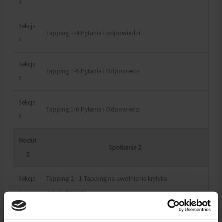
3
Sekcja
Tapping 1-4 Pytania i odpowiedzi
4
Sekcja
Tapping 1-5 Pytania i Odpowiedzi
5
Sekcja
Tapping 1-6 Pytania i Odpowiedzi
6
Moduł
Spotkanie 2
2
Sekcja
Tapping 2 - 1 Tapping na uwolnienie krytyka
1
wewnętrznego
Sekcja
Tapping 2 - 2 Jak odwrócić proces konfliktowy - schemat