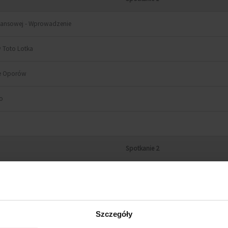
inansowej - Wprowadzenie
 Toto Lotka
ie Oporów
wo
Spotkanie 2
e Po Pierwszym Spotkaniu
 Z Dzieciństwa
Szczegóły
e Negatywnych Skojarzeń Z Pieniędzmi