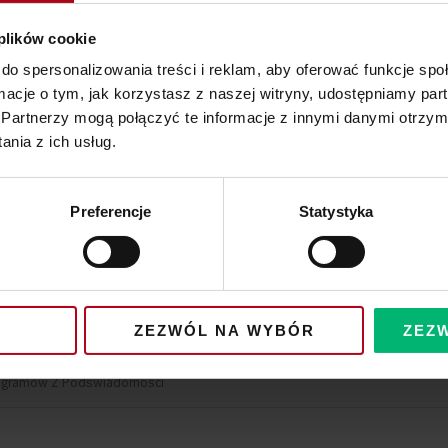
 plików cookie
do spersonalizowania treści i reklam, aby oferować funkcje sp
rogramy Po Przodkach
ormacje o tym, jak korzystasz z naszej witryny, udostępniamy p
Partnerzy mogą połączyć te informacje z innymi danymi otrzym
 Przodków
nia z ich usług.
Spotkanie 3
Preferencje
Statystyka
wiadomością
cy Podświadomość
ZEZWÓL NA WYBÓR
ZEZ
Oporów Z Ciała
gramów Z Podświadomości