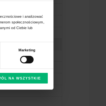
ołecznościowe i analizować
artnerom społecznościowym,
anymi od Ciebie lub
Marketing
WÓL NA WSZYSTKIE