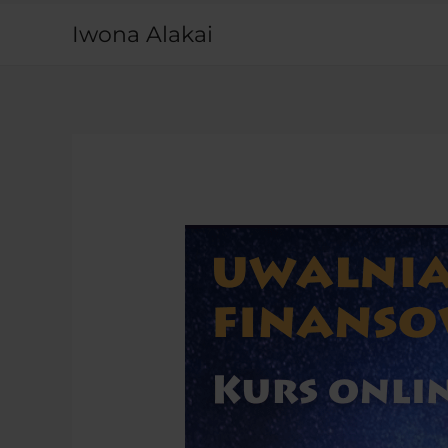
Przejdź
Iwona Alakai
do
treści