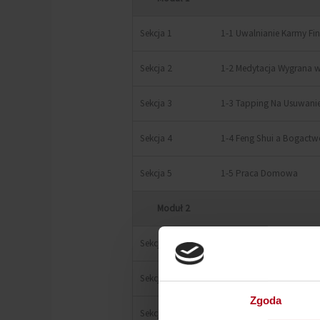
Sekcja 1
1-1 Uwalnianie Karmy F
Sekcja 2
1-2 Medytacja Wygrana w
Sekcja 3
1-3 Tapping Na Usuwan
Sekcja 4
1-4 Feng Shui a Bogact
Sekcja 5
1-5 Praca Domowa
Moduł 2
Sekcja 1
2-1 Wasze Prace Domow
Sekcja 2
2-2 Programy Finansowe
Zgoda
Sekcja 3
2-3 Tapping Na Usuwani