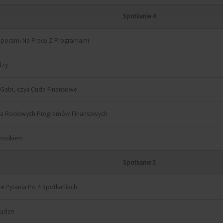
Spotkanie 4
 Oporami Na Pracę Z Programami
dzy
l Gabi, czyli Cuda Finansowe
ia Rodowych Programów Finansowych
rzodkiem
Spotkanie 5
e Pytania Po 4 Spotkaniach
iądze