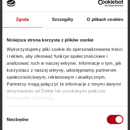
Sekcja
Czerwona Nitka cz 1_3 Jaką tradycję ma Czerwona Nitka
3
Zgoda
Szczegóły
O plikach cookies
Sekcja
Czerwona Nitka cz 1_4 Medytacja Z Czerwoną Nicią
4
Niniejsza strona korzysta z plików cookie
Wykorzystujemy pliki cookie do spersonalizowania treści
Moduł
i reklam, aby oferować funkcje społecznościowe i
Spotkanie 2
2
analizować ruch w naszej witrynie. Informacje o tym, jak
korzystasz z naszej witryny, udostępniamy partnerom
Sekcja
społecznościowym, reklamowym i analitycznym.
Czerwona Nitka cz 2_1 Co To Jest Intencja
1
Partnerzy mogą połączyć te informacje z innymi danymi
otrzymanymi od Ciebie lub uzyskanymi podczas
korzystania z ich usług.
Sekcja
Czerwona Nitka cz 2_2 Medytacja Kontrolowane Dziury
2
W Aurze
Wybór
Niezbędne
Sekcja
Czerwona Nitka cz 2_3 Uwaga na słowa! Jakich słów
zgody
3
absolutnie nie używamy przy programowaniu amuletów