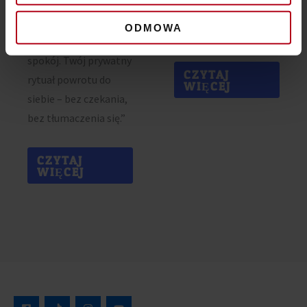
list terapeutyczny –
emocjonujące, więc
wszystko, by już dziś
przygotuj dużo
ODMOWA
poczuć ulgę i odzyskać
chusteczek!
spokój. Twój prywatny
CZYTAJ
rytuał powrotu do
WIĘCEJ
siebie – bez czekania,
bez tłumaczenia się.”
CZYTAJ
WIĘCEJ