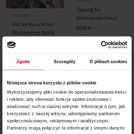
TAPPINGI
Tapping Na
TAPPINGI
Odmrożenie Emocji
Zestaw Ratunkowy
32,00
zł
Dla Zranionej Duszy
Jakże często słyszę:
559,00
zł
339,00
zł
„Ja nic nie czuję! Nic
Jeśli będziesz
nie widzę. To na mnie
czekać, będzie
Zgoda
Szczegóły
O plikach cookies
nie działa”
gorzej.
Cisza w
To jest opis kogoś,
środku, jakby ktoś
kto w dzieciństwie
Niniejsza strona korzysta z plików cookie
wyciągnął Ci
zamroził swoje
Wykorzystujemy pliki cookie do spersonalizowania treści
wtyczkę… a Ty
uczucia, bo były zbyt
i reklam, aby oferować funkcje społecznościowe i
udajesz, że wszystko
trudne.
analizować ruch w naszej witrynie. Informacje o tym, jak
gra?
Podświadomość nas
korzystasz z naszej witryny, udostępniamy partnerom
Nie wiesz, co Ci jest –
chroni i kiedy coś jest
społecznościowym, reklamowym i analitycznym.
ale czujesz, że boli?
Partnerzy mogą połączyć te informacje z innymi danymi
zbyt bolesne –