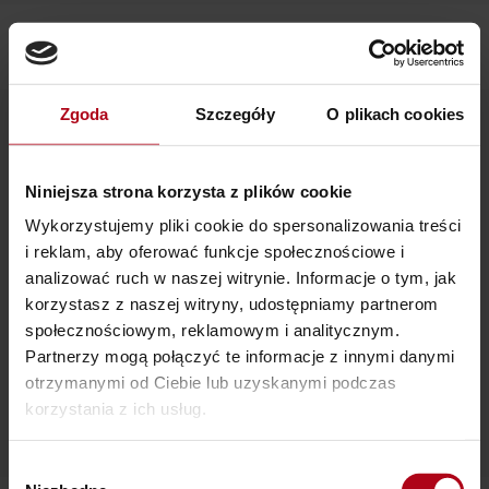
Przejdź
do
treści
Zgoda
Szczegóły
O plikach cookies
Szukaj
Tomasz Szwecki
dla:
Niniejsza strona korzysta z plików cookie
Wykorzystujemy pliki cookie do spersonalizowania treści
i reklam, aby oferować funkcje społecznościowe i
analizować ruch w naszej witrynie. Informacje o tym, jak
Nie udało się znaleźć tego, czego szukasz. Być może
korzystasz z naszej witryny, udostępniamy partnerom
społecznościowym, reklamowym i analitycznym.
wyszukiwanie przyniesie lepsze rezultaty.
Partnerzy mogą połączyć te informacje z innymi danymi
otrzymanymi od Ciebie lub uzyskanymi podczas
korzystania z ich usług.
Wybór