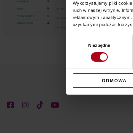
Wykorzystujemy pliki cookie 
ruch w naszej witrynie. Inf
reklamowym i analitycznym. 
uzyskanymi podczas korzysta
Wybór
Niezbędne
zgody
Życzę
ODMOWA