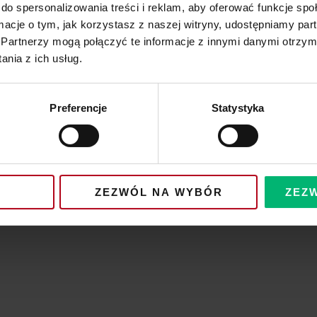
do spersonalizowania treści i reklam, aby oferować funkcje sp
Następna sekcja >>
ormacje o tym, jak korzystasz z naszej witryny, udostępniamy p
Partnerzy mogą połączyć te informacje z innymi danymi otrzym
nia z ich usług.
Preferencje
Statystyka
 Ci owocnych medytacji!
ZEZWÓL NA WYBÓR
ZEZ
Zaobserwuj mnie na: