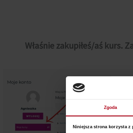
Właśnie zakupiłeś/aś kurs. Za
Zgoda
Niniejsza strona korzysta z