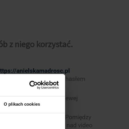
ób z niego korzystać.
ttps://anielskamadrosc.pl
zyli adresem e-mail oraz hasłem
zakupu
.
ów masz w zakładce po lewej
O plikach cookies
cznij przeglądać lekcje. Pomiędzy
 klikając niebieski guzik nad video