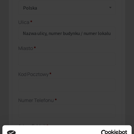
Polska
Ulica
*
Miasto
*
Kod Pocztowy
*
Numer Telefonu
*
Adres E-Mail
*