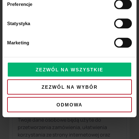
Płatność BLIKIEM
Preferencje
Podaj kod BLIK:
Statystyka
Administratorem danych osobowych jest
Marketing
mElements S.A. z siedzibą w Warszawie, 00-
850 przy ul. Prostej 18
Dowiedz się więcej
ZEZWÓL NA WSZYSTKIE
Płatność szybkim przelewem
ZEZWÓL NA WYBÓR
Stripe
ODMOWA
Twoje dane osobowe będą użyte do
przetworzenia zamówienia, ułatwienia
korzystania ze strony internetowej oraz